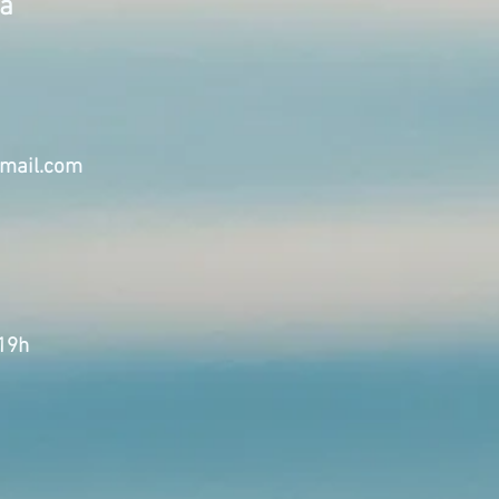
ta
mail.com
 19h