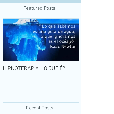
Featured Posts
HIPNOTERAPIA... O QUE É?
Pânico: o med
sentido a vida
Recent Posts