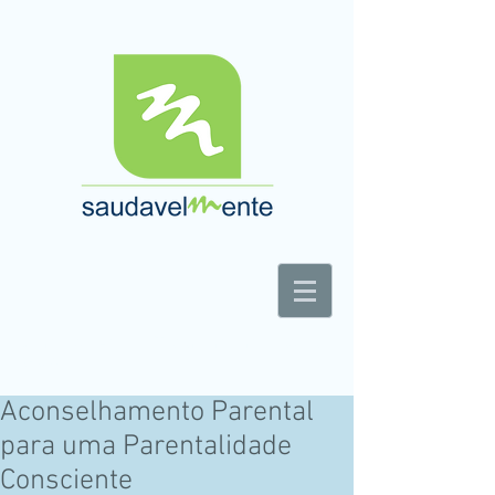
Centro de Apoio e Tratamento Integrado à
Saúde
Aconselhamento Parental
para uma Parentalidade
Consciente