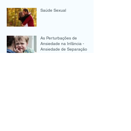
Saúde Sexual
As Perturbações de
Ansiedade na Infância -
Ansiedade de Separação
Musicoterapia e distúrbios
alimentares: Anorexia,
Bulimia e Compulsão
Alimentar
Quais os benefícios da
Terapia de Grupo?
HIPNOTERAPIA... O QUE É?