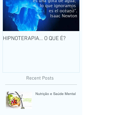
HIPNOTERAPIA... O QUE É?
Pânico: o med
sentido a vida
Recent Posts
Nutrição e Saúde Mental