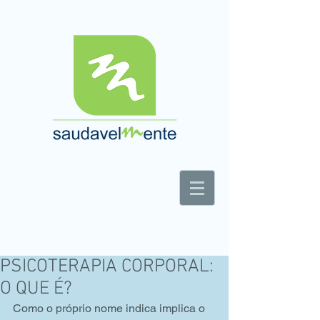
Centro de Apoio e Tratamento Integrado à
Saúde
PSICOTERAPIA CORPORAL:
O QUE É?
Como o próprio nome indica implica o 